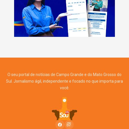
O seu portal de notícias de Campo Grande e do Mato Grosso do
Sul. Jornalismo ágil, independente e focado no que importa para
você.