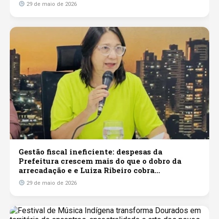
29 de maio de 2026
Gestão fiscal ineficiente: despesas da
Prefeitura crescem mais do que o dobro da
arrecadação e e Luiza Ribeiro cobra
investigação sobre contratos públicos
29 de maio de 2026