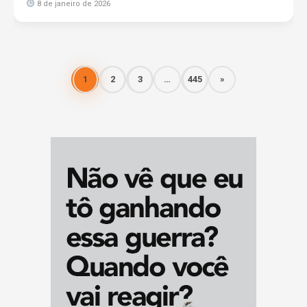
8 de janeiro de 2026
1
2
3
…
445
»