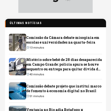
ÚLTIMAS NOTÍCIAS
Comissão da Câmara debate misoginia em
escolas e universidades na quarta-feira
13 minutos
Mistério sobre bebê de 28 dias desaparecida
em Campo Grande: polícia apura se houve
sequestro ou entrega para quitar dívida de
pai ligado a facção
40 minutos
Comissão debate projeto que institui marco
de fomento à economia digital no Brasil
51 minutos
Ventania no Rio adia Botafogo x