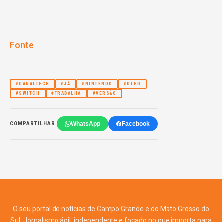
Fonte
#CANALTECH
#JÁ
#NINTENDO
#OLED
#SWITCH
#TRABALHA
#VERSÃO
WhatsApp
Facebook
COMPARTILHAR:
O seu portal de notícias de Campo Grande e do Mato Grosso do
Sul. Jornalismo ágil, independente e focado no que importa para