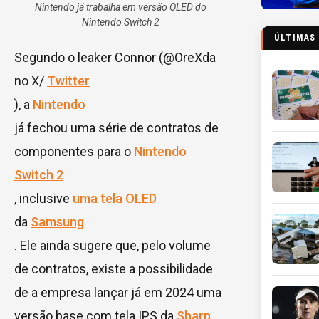
Nintendo já trabalha em versão OLED do
Nintendo Switch 2
ÚLTIMAS
Segundo o leaker Connor (@OreXda
no X/
Twitter
), a
Nintendo
já fechou uma série de contratos de
componentes para o
Nintendo
Switch 2
, inclusive
uma tela OLED
da
Samsung
. Ele ainda sugere que, pelo volume
de contratos, existe a possibilidade
de a empresa lançar já em 2024 uma
versão base com tela IPS da
Sharp