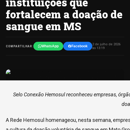
instituições que
fortalecem a doação de
sangue em MS
2 de julho de 2026
WhatsApp
Facebook
COMPARTILHAR:
às 13:19
Selo Conexão Hemosul reconheceu empresas, órgãos 
doa
A Rede Hemosul homenageou, nesta semana, empresas,
a cultura da doação voluntária de sangue em Mato G