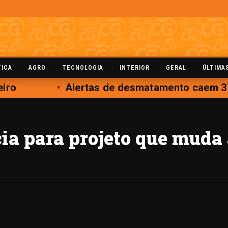
TICA
AGRO
TECNOLOGIA
INTERIOR
GERAL
ÚLTIMA
iro
Alertas de desmatamento caem 37
a para projeto que muda 