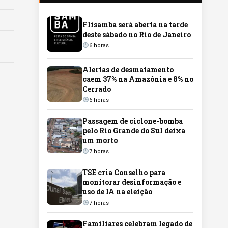
Flisamba será aberta na tarde
deste sábado no Rio de Janeiro
6 horas
Alertas de desmatamento
caem 37% na Amazônia e 8% no
Cerrado
6 horas
Passagem de ciclone-bomba
pelo Rio Grande do Sul deixa
um morto
7 horas
TSE cria Conselho para
monitorar desinformação e
uso de IA na eleição
7 horas
Familiares celebram legado de