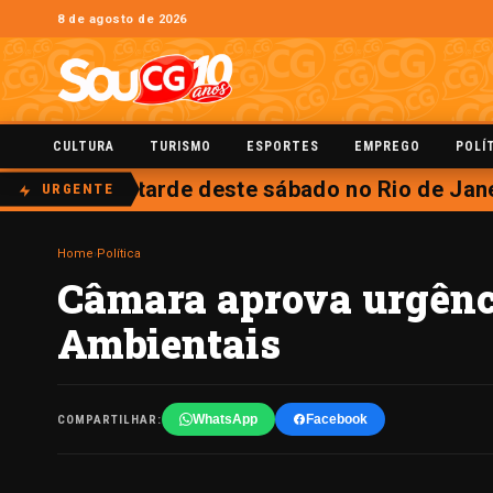
8 de agosto de 2026
CULTURA
TURISMO
ESPORTES
EMPREGO
POLÍ
á aberta na tarde deste sábado no Rio de Jane
URGENTE
Home
›
Política
Câmara aprova urgênci
Ambientais
WhatsApp
Facebook
COMPARTILHAR: