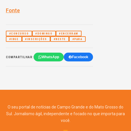
Fonte
#CONCURSO
#DOMINGO
#ENCERRAM
#IBGE
#INSCRIÇÕES
#NESTE
#PARA
WhatsApp
Facebook
COMPARTILHAR:
O seu portal de notícias de Campo Grande e do Mato Grosso do
Sul. Jornalismo ágil, independente e focado no que importa para
você.