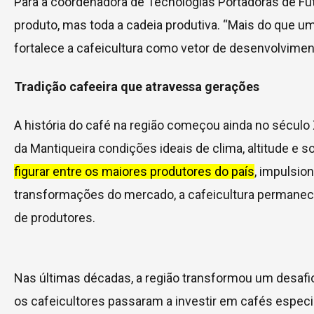
Para a coordenadora de Tecnologias Portadoras de Fut
produto, mas toda a cadeia produtiva. “Mais do que u
fortalece a cafeicultura como vetor de desenvolvimen
Tradição cafeeira que atravessa gerações
A história do café na região começou ainda no sécul
da Mantiqueira condições ideais de clima, altitude e so
figurar entre os maiores produtores do país
, impulsio
transformações do mercado, a cafeicultura permanece
de produtores.
Nas últimas décadas, a região transformou um desafi
os cafeicultores passaram a investir em cafés especi