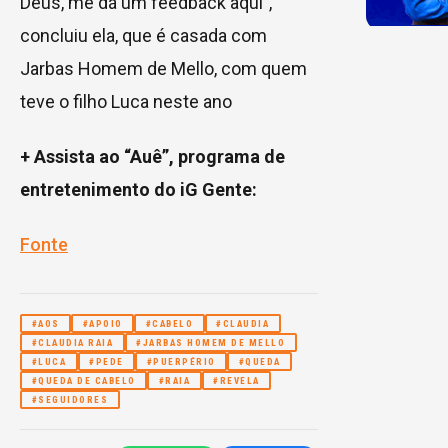
Deus, me dá um feedback aqui”,
concluiu ela, que é casada com
Jarbas Homem de Mello, com quem
teve o filho Luca neste ano
+ Assista ao “Auê”, programa de
entretenimento do iG Gente:
Fonte
#AOS
#APOIO
#CABELO
#CLAUDIA
#CLAUDIA RAIA
#JARBAS HOMEM DE MELLO
#LUCA
#PEDE
#PUERPÉRIO
#QUEDA
#QUEDA DE CABELO
#RAIA
#REVELA
#SEGUIDORES