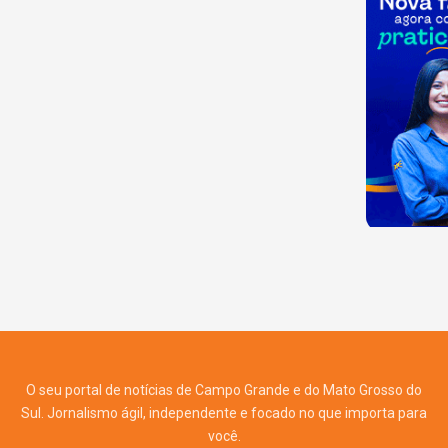
O seu portal de notícias de Campo Grande e do Mato Grosso do
Sul. Jornalismo ágil, independente e focado no que importa para
você.