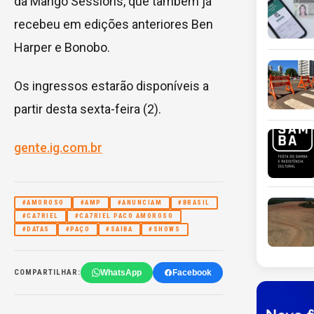
da Mango Sessions, que também já
recebeu em edições anteriores Ben
Harper e Bonobo.
Os ingressos estarão disponíveis a
partir desta sexta-feira (2).
gente.ig.com.br
#AMOROSO
#AMP
#ANUNCIAM
#BRASIL
#CA7RIEL
#CA7RIEL PACO AMOROSO
#DATAS
#PAÇO
#SAIBA
#SHOWS
WhatsApp
Facebook
COMPARTILHAR: