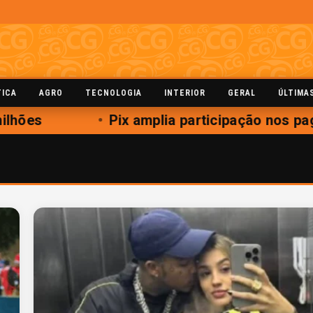
TICA
AGRO
TECNOLOGIA
INTERIOR
GERAL
ÚLTIMA
hões
Pix amplia participação nos pag