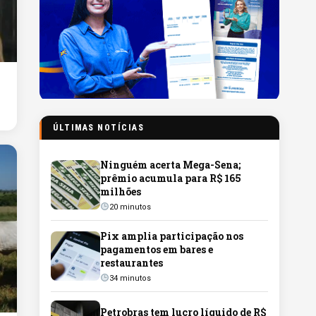
ÚLTIMAS NOTÍCIAS
Ninguém acerta Mega-Sena;
prêmio acumula para R$ 165
milhões
20 minutos
Pix amplia participação nos
pagamentos em bares e
restaurantes
34 minutos
Petrobras tem lucro líquido de R$