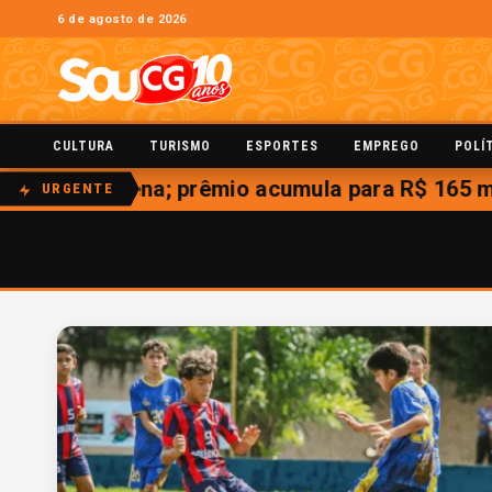
6 de agosto de 2026
CULTURA
TURISMO
ESPORTES
EMPREGO
POLÍ
a Mega-Sena; prêmio acumula para R$ 165 mil
URGENTE