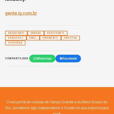
gente.ig.com.br
#BIANCARDI
#BRUNA
#DESCOBRIU
#GRAVIDEZ
#MEL
#MOMENTO
#MOSTRA
#SEGUNDA
WhatsApp
Facebook
COMPARTILHAR:
O seu portal de notícias de Campo Grande e do Mato Grosso do
Sul. Jornalismo ágil, independente e focado no que importa para
você.