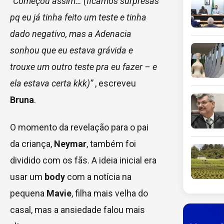
“Começou assim… (ficamos surpresas
pq eu já tinha feito um teste e tinha
dado negativo, mas a Adenacia
sonhou que eu estava grávida e
trouxe um outro teste pra eu fazer – e
ela estava certa kkk)”
, escreveu
Bruna
.
O momento da revelação para o pai
da criança,
Neymar
, também foi
dividido com os fãs. A ideia inicial era
usar um
body
com a notícia na
pequena
Mavie
, filha mais velha do
casal, mas a ansiedade falou mais