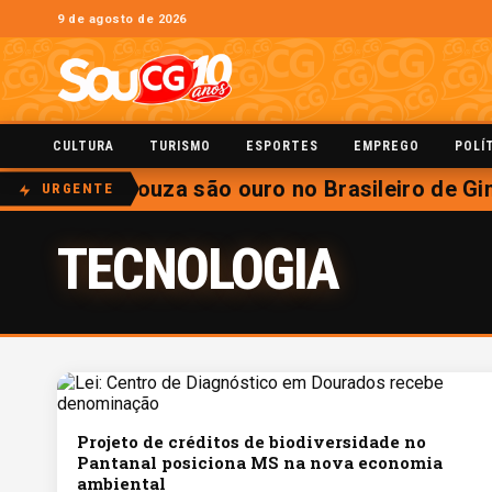
9 de agosto de 2026
CULTURA
TURISMO
ESPORTES
EMPREGO
POLÍ
eira e Caio Souza são ouro no Brasileiro de Gin
URGENTE
TECNOLOGIA
Projeto de créditos de biodiversidade no
Pantanal posiciona MS na nova economia
ambiental