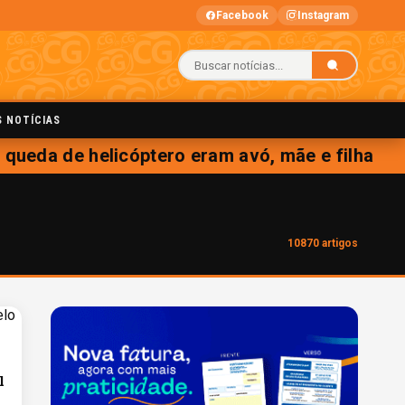
Facebook
Instagram
S NOTÍCIAS
ueda de helicóptero eram avó, mãe e filha
10870 artigos
l