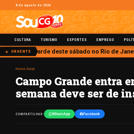
8 de agosto de 2026
CULTURA
TURISMO
ESPORTES
EMPREGO
POLÍ
 aberta na tarde deste sábado no Rio de Janeir
URGENTE
Home
›
Geral
Campo Grande entra em 
semana deve ser de in
WhatsApp
Facebook
COMPARTILHAR: