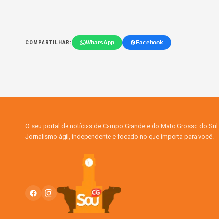
WhatsApp
Facebook
COMPARTILHAR:
O seu portal de notícias de Campo Grande e do Mato Grosso do Sul.
Jornalismo ágil, independente e focado no que importa para você.