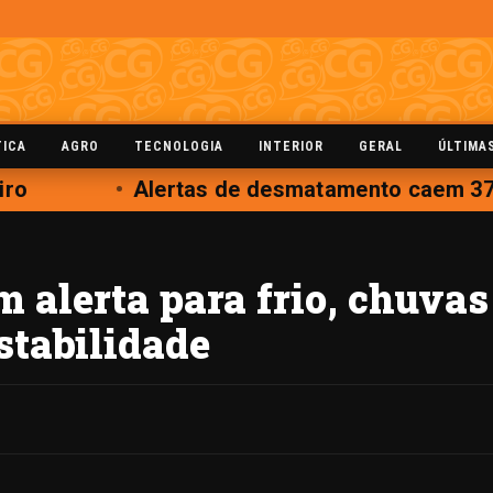
TICA
AGRO
TECNOLOGIA
INTERIOR
GERAL
ÚLTIMA
o
Alertas de desmatamento caem 37%
alerta para frio, chuvas 
stabilidade