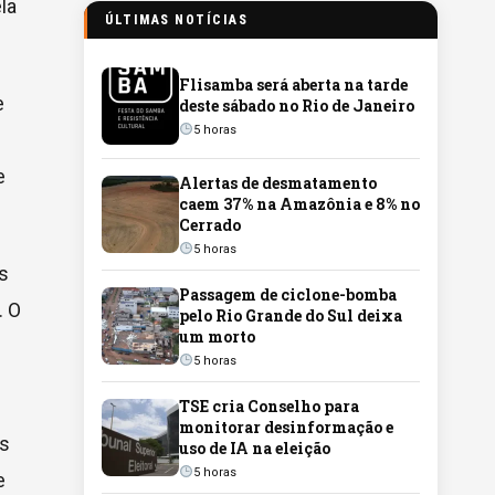
la
ÚLTIMAS NOTÍCIAS
Flisamba será aberta na tarde
e
deste sábado no Rio de Janeiro
5 horas
e
Alertas de desmatamento
caem 37% na Amazônia e 8% no
Cerrado
5 horas
s
Passagem de ciclone-bomba
. O
pelo Rio Grande do Sul deixa
um morto
e
5 horas
TSE cria Conselho para
monitorar desinformação e
as
uso de IA na eleição
5 horas
e