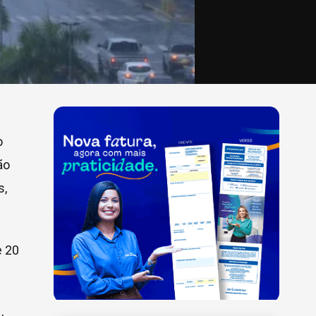
o
ão
s,
e 20