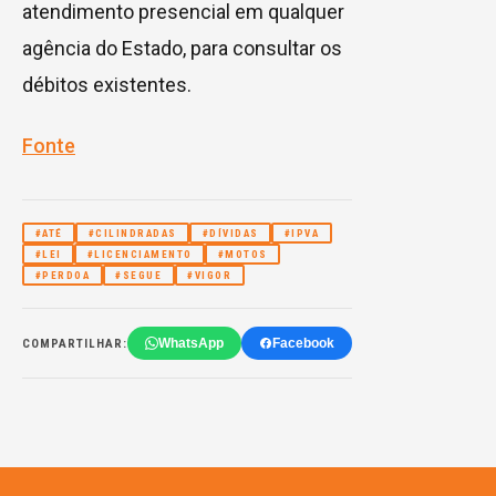
atendimento presencial em qualquer
agência do Estado, para consultar os
débitos existentes.
Fonte
#ATÉ
#CILINDRADAS
#DÍVIDAS
#IPVA
#LEI
#LICENCIAMENTO
#MOTOS
#PERDOA
#SEGUE
#VIGOR
WhatsApp
Facebook
COMPARTILHAR: