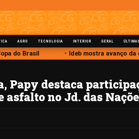
TICA
AGRO
TECNOLOGIA
INTERIOR
GERAL
ÚLTIMA
pa do Brasil
Ideb mostra avanço da e
, Papy destaca participa
de asfalto no Jd. das Naçõ