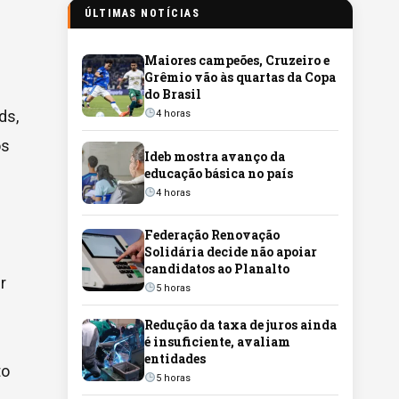
ÚLTIMAS NOTÍCIAS
Maiores campeões, Cruzeiro e
Grêmio vão às quartas da Copa
do Brasil
ds,
4 horas
os
Ideb mostra avanço da
educação básica no país
4 horas
Federação Renovação
Solidária decide não apoiar
candidatos ao Planalto
r
5 horas
Redução da taxa de juros ainda
é insuficiente, avaliam
entidades
to
5 horas