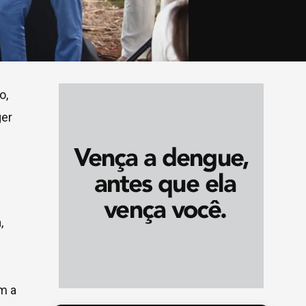
o,
ger
,
m a