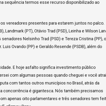
 na sequência termos esse recurso disponibilizado ao
 os vereadores presentes para estarem juntos no palco.
B), Landmark (PT), Otávio Trad (PSD), Leinha e Wilson Lan
enadores Nelsinho Trad (PSD) e Tereza Cristina (PP), 
r. Luis Ovando (PP) e Geraldo Resende (PSDB), além do
 cidade. E hoje asfalto significa investimento público
versei com algumas pessoas quando cheguei e você atrai
uta com tantos outros municípios no Brasil, atrás da
uma concorrência é gigantesca. Nós também precisamos
com apenas oito parlamentares e três senadores tem fei