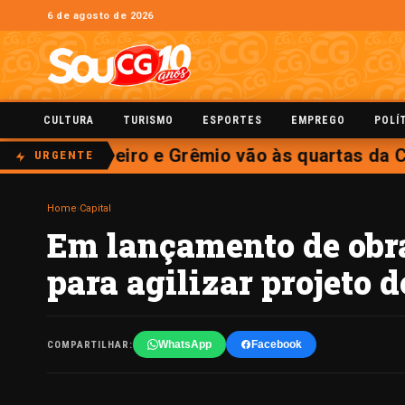
6 de agosto de 2026
CULTURA
TURISMO
ESPORTES
EMPREGO
POLÍ
eões, Cruzeiro e Grêmio vão às quartas da Co
URGENTE
Home
›
Capital
Em lançamento de obra
para agilizar projeto 
WhatsApp
Facebook
COMPARTILHAR: