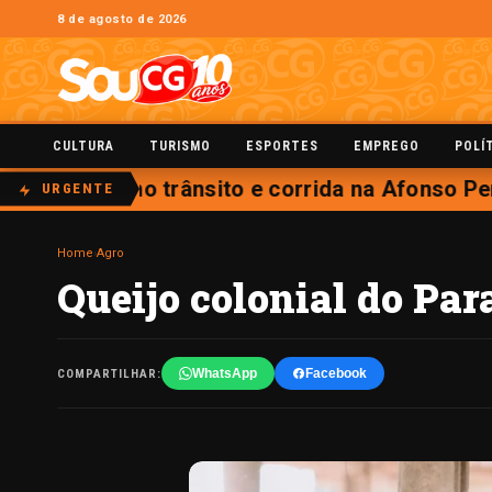
8 de agosto de 2026
CULTURA
TURISMO
ESPORTES
EMPREGO
POLÍ
terdições no trânsito e corrida na Afonso Pen
URGENTE
Home
›
Agro
Queijo colonial do Pa
WhatsApp
Facebook
COMPARTILHAR: