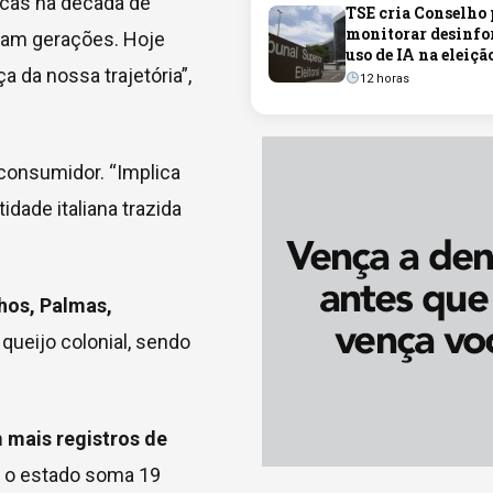
acas na década de
TSE cria Conselho 
monitorar desinfo
ssam gerações. Hoje
uso de IA na eleiçã
 da nossa trajetória”,
12 horas
consumidor. “Implica
idade italiana trazida
nhos, Palmas,
queijo colonial, sendo
 mais registros de
a, o estado soma 19