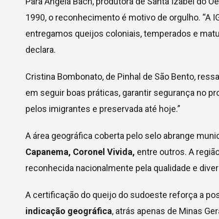
Para Angela Bach, produtora de Santa Izabel do O
1990, o reconhecimento é motivo de orgulho. “A IG
entregamos queijos coloniais, temperados e matura
declara.
Cristina Bombonato, de Pinhal de São Bento, res
em seguir boas práticas, garantir segurança no pro
pelos imigrantes e preservada até hoje.”
A área geográfica coberta pelo selo abrange mun
Capanema, Coronel Vivida,
entre outros. A regiã
reconhecida nacionalmente pela qualidade e diver
A certificação do queijo do sudoeste reforça a po
indicação geográfica
, atrás apenas de Minas Ger