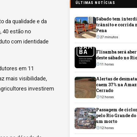
ÚLTIMAS NOTÍCIAS
Sábado tem interdi
o da qualidade e da
trânsito e corrida
Pena
, 40 estão no
27 minutos
oduto com identidade
Flisamba será aber
deste sábado no Ri
11 horas
odutores em 11
 mais visibilidade,
Alertas de desmat
caem 37% na Amazô
agricultores investirem
Cerrado
12 horas
Passagem de ciclo
pelo Rio Grande do
um morto
12 horas