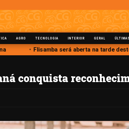
TICA
AGRO
TECNOLOGIA
INTERIOR
GERAL
ÚLTIMA
a
Flisamba será aberta na tarde deste
raná conquista reconheci