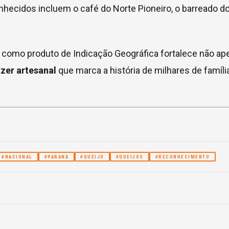
nhecidos incluem o café do Norte Pioneiro, o barreado do l
 como produto de Indicação Geográfica fortalece não ape
azer artesanal
que marca a história de milhares de família
#NACIONAL
#PARANÁ
#QUEIJO
#QUEIJOS
#RECONHECIMENTO