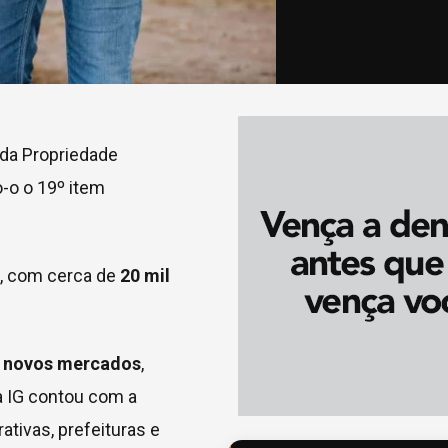
 da Propriedade
o-o o 19º item
, com cerca de
20 mil
a
novos mercados
,
a IG contou com a
rativas, prefeituras e