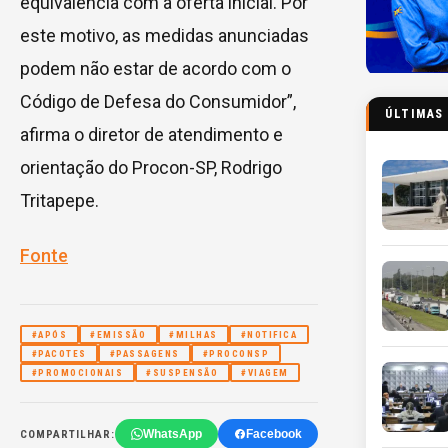
equivalência com a oferta inicial. Por
este motivo, as medidas anunciadas
podem não estar de acordo com o
Código de Defesa do Consumidor”,
ÚLTIMAS
afirma o diretor de atendimento e
orientação do Procon-SP, Rodrigo
Tritapepe.
Fonte
#APÓS
#EMISSÃO
#MILHAS
#NOTIFICA
#PACOTES
#PASSAGENS
#PROCONSP
#PROMOCIONAIS
#SUSPENSÃO
#VIAGEM
WhatsApp
Facebook
COMPARTILHAR: