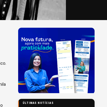
ico.
ila
ÚLTIMAS NOTÍCIAS
do