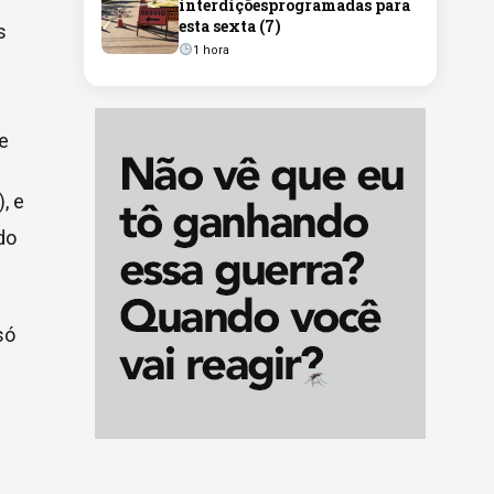
interdiçõesprogramadas para
esta sexta (7)
s
1 hora
e
, e
do
só