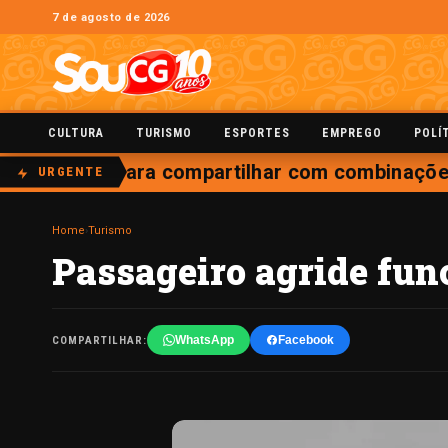
7 de agosto de 2026
CULTURA
TURISMO
ESPORTES
EMPREGO
POLÍ
nça tábuas para compartilhar com combinações
URGENTE
Home
›
Turismo
Passageiro agride fun
WhatsApp
Facebook
COMPARTILHAR: