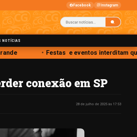
Facebook
Instagram
S NOTÍCIAS
rande
Festas e eventos interditam qua
erder conexão em SP
28 de julho de 2025 às 17:53