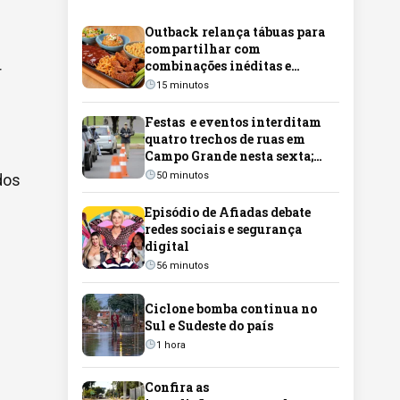
Outback relança tábuas para
compartilhar com
combinações inéditas e
r
clássicos do cardápio em
15 minutos
Campo Grande
Festas e eventos interditam
quatro trechos de ruas em
Campo Grande nesta sexta;
veja os locais
50 minutos
dos
Episódio de Afiadas debate
redes sociais e segurança
digital
56 minutos
Ciclone bomba continua no
Sul e Sudeste do país
1 hora
Confira as