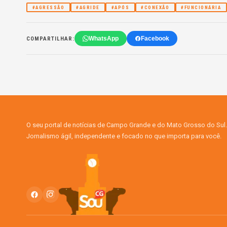
#AGRESSÃO
#AGRIDE
#APÓS
#CONEXÃO
#FUNCIONÁRIA
WhatsApp
Facebook
COMPARTILHAR:
O seu portal de notícias de Campo Grande e do Mato Grosso do Sul.
Jornalismo ágil, independente e focado no que importa para você.