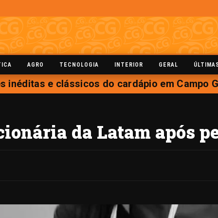
TICA
AGRO
TECNOLOGIA
INTERIOR
GERAL
ÚLTIMA
 inéditas e clássicos do cardápio em Campo G
cionária da Latam após p