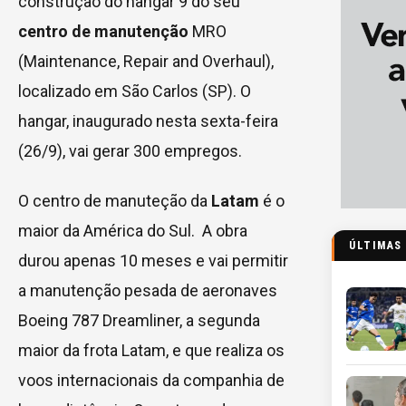
construção do hangar 9 do seu
centro de manutenção
MRO
(Maintenance, Repair and Overhaul),
localizado em São Carlos (SP). O
hangar, inaugurado nesta sexta-feira
(26/9), vai gerar 300 empregos.
O centro de manuteção da
Latam
é o
maior da América do Sul. A obra
ÚLTIMAS
durou apenas 10 meses e vai permitir
a manutenção pesada de aeronaves
Boeing 787 Dreamliner, a segunda
maior da frota Latam, e que realiza os
voos internacionais da companhia de