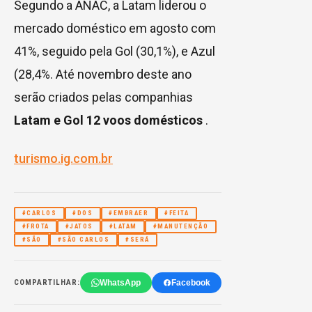
Segundo a ANAC, a Latam liderou o
mercado doméstico em agosto com
41%, seguido pela Gol (30,1%), e Azul
(28,4%. Até novembro deste ano
serão criados pelas companhias
Latam e Gol 12 voos domésticos
.
turismo.ig.com.br
#CARLOS
#DOS
#EMBRAER
#FEITA
#FROTA
#JATOS
#LATAM
#MANUTENÇÃO
#SÃO
#SÃO CARLOS
#SERÁ
WhatsApp
Facebook
COMPARTILHAR: