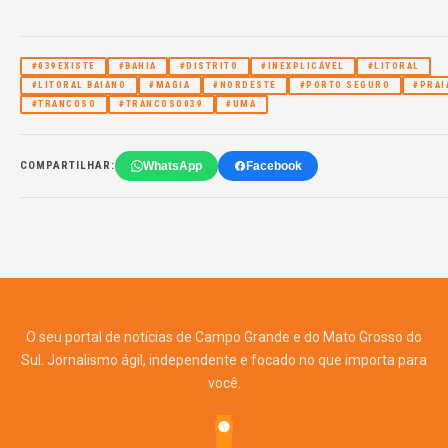
#039EXISTE
#BAHIA
#DISTRITO
#INEXPLICÁVEL
#LITORAL
#LITORAL BAIANO
#MAGIA
#NORDESTE
#PORTO SEGURO
#PRAI
#TRANCOSO
#TRANCOSO039
#UMA
WhatsApp
Facebook
COMPARTILHAR:
O seu portal de notícias de Campo Grande e do Mato Grosso do
Sul. Jornalismo ágil, independente e focado no que importa para
você.