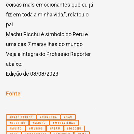
coisas mais emocionantes que eu já
fiz em toda a minha vida.”, relatou o
pai.
Machu Picchu é símbolo do Peru e
uma das 7 maravilhas do mundo
Veja a íntegra do Profissão Repórter
abaixo:
Edição de 08/08/2023
Fonte
#BRASILEIROS
#CONHEÇA
#DAS
#DESTINO
#MACHU
#MARAVILHAS
#MUITO
#MUNDO
#PERU
#PICCHU