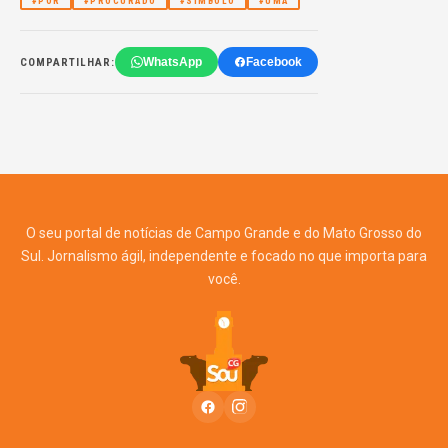
#POR
#PROCURADO
#SÍMBOLO
#UMA
WhatsApp
Facebook
COMPARTILHAR:
O seu portal de notícias de Campo Grande e do Mato Grosso do
Sul. Jornalismo ágil, independente e focado no que importa para
você.