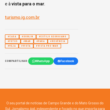
e à
vista para o mar
.
turismo.ig.com.br
#CASA
#DUBLIN
#ESTILO GEORGIANO
#FOTOS
#MAR
#PARA
#REGÊNCIA
#VEJA
#VISTA
#VISTA PRO MAR
WhatsApp
Facebook
COMPARTILHAR:
O seu portal de notícias de Campo Grande e do Mato Grosso do
Sul. Jornalismo ágil, independente e focado no que importa para