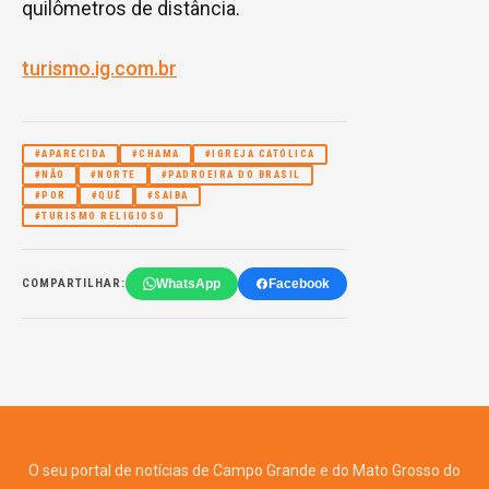
quilômetros de distância.
turismo.ig.com.br
#APARECIDA
#CHAMA
#IGREJA CATÓLICA
#NÃO
#NORTE
#PADROEIRA DO BRASIL
#POR
#QUÊ
#SAIBA
#TURISMO RELIGIOSO
WhatsApp
Facebook
COMPARTILHAR:
O seu portal de notícias de Campo Grande e do Mato Grosso do