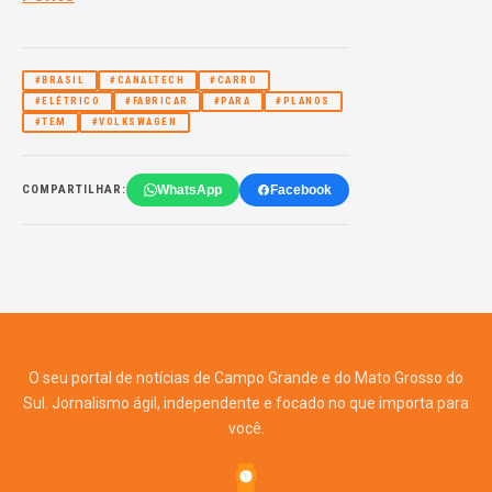
#BRASIL
#CANALTECH
#CARRO
#ELÉTRICO
#FABRICAR
#PARA
#PLANOS
#TEM
#VOLKSWAGEN
WhatsApp
Facebook
COMPARTILHAR:
O seu portal de notícias de Campo Grande e do Mato Grosso do
Sul. Jornalismo ágil, independente e focado no que importa para
você.