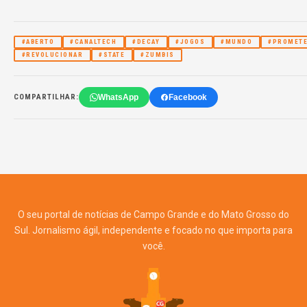
#ABERTO
#CANALTECH
#DECAY
#JOGOS
#MUNDO
#PROMET
#REVOLUCIONAR
#STATE
#ZUMBIS
WhatsApp
Facebook
COMPARTILHAR:
O seu portal de notícias de Campo Grande e do Mato Grosso do
Sul. Jornalismo ágil, independente e focado no que importa para
você.