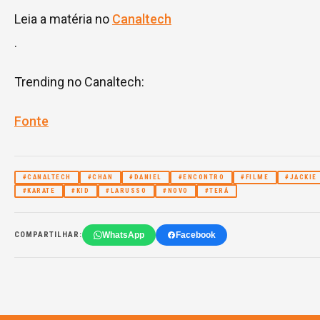
Leia a matéria no
Canaltech
.
Trending no Canaltech:
Fonte
#CANALTECH
#CHAN
#DANIEL
#ENCONTRO
#FILME
#JACKIE
#KARATE
#KID
#LARUSSO
#NOVO
#TERÁ
WhatsApp
Facebook
COMPARTILHAR: