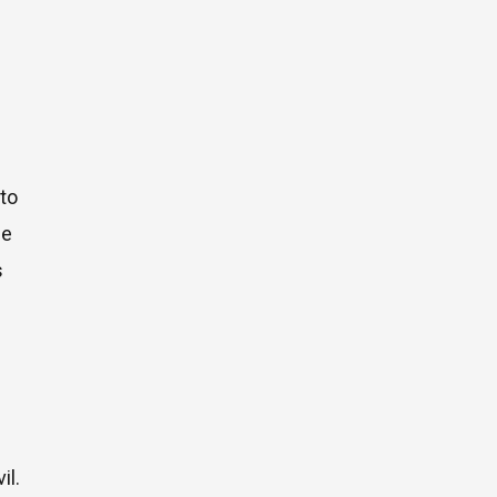
to
de
s
il.