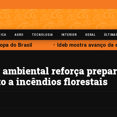
TICA
AGRO
TECNOLOGIA
INTERIOR
GERAL
ÚLTIMA
pa do Brasil
Ideb mostra avanço da e
 ambiental reforça prepa
 a incêndios florestais