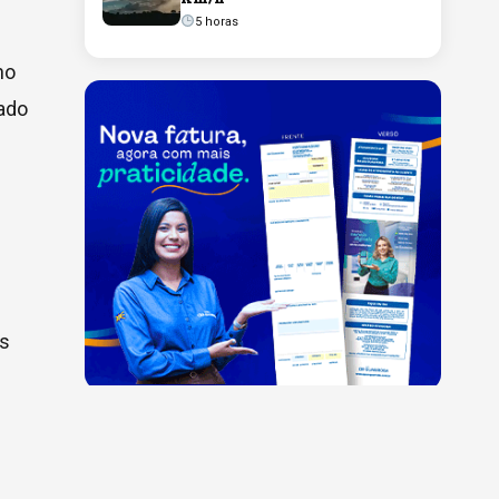
5 horas
no
ado
is