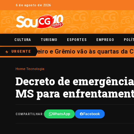
6 de agosto de 2026
CULTURA
TURISMO
ESPORTES
EMPREGO
POLÍ
eões, Cruzeiro e Grêmio vão às quartas da Co
URGENTE
Home
›
Tecnologia
Decreto de emergência
MS para enfrentamento
WhatsApp
Facebook
COMPARTILHAR: