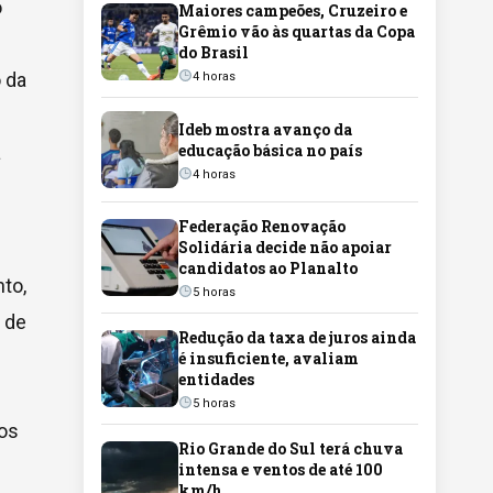
o
Maiores campeões, Cruzeiro e
Grêmio vão às quartas da Copa
do Brasil
 da
4 horas
Ideb mostra avanço da
educação básica no país
a
4 horas
Federação Renovação
Solidária decide não apoiar
candidatos ao Planalto
to,
5 horas
 de
Redução da taxa de juros ainda
é insuficiente, avaliam
entidades
5 horas
os
Rio Grande do Sul terá chuva
intensa e ventos de até 100
km/h