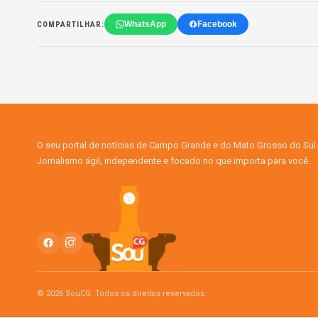
WhatsApp
Facebook
COMPARTILHAR:
O seu portal de notícias de Campo Grande e do Mato Grosso do Sul.
Jornalismo ágil, independente e focado no que importa para você.
© 2026 SouCG. Todos os direitos reservados.