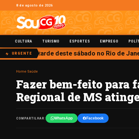
8 de agosto de 2026
CULTURA
TURISMO
ESPORTES
EMPREGO
POLÍ
 aberta na tarde deste sábado no Rio de Janei
URGENTE
Home
›
Saúde
Fazer bem-feito para f
Regional de MS atinge
WhatsApp
Facebook
COMPARTILHAR: