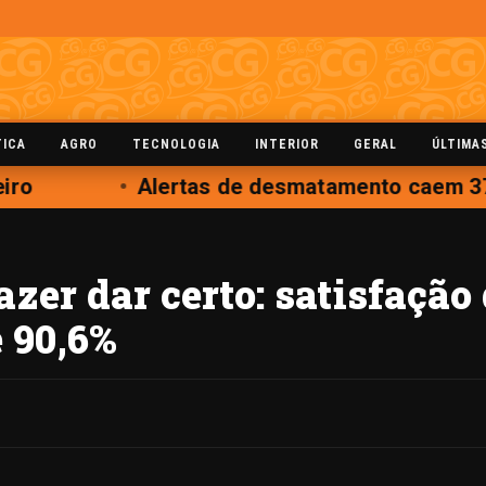
TICA
AGRO
TECNOLOGIA
INTERIOR
GERAL
ÚLTIMA
ro
Alertas de desmatamento caem 37%
azer dar certo: satisfação
 90,6%