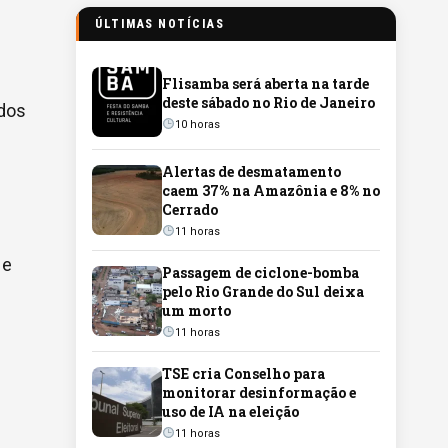
ÚLTIMAS NOTÍCIAS
Flisamba será aberta na tarde
deste sábado no Rio de Janeiro
ados
10 horas
Alertas de desmatamento
caem 37% na Amazônia e 8% no
Cerrado
11 horas
 e
Passagem de ciclone-bomba
pelo Rio Grande do Sul deixa
um morto
11 horas
TSE cria Conselho para
monitorar desinformação e
uso de IA na eleição
11 horas