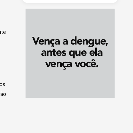
a
nte
dos
ção