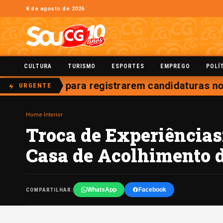
8 de agosto de 2026
CULTURA
TURISMO
ESPORTES
EMPREGO
POLÍ
 até o dia 15 para registrarem candidaturas nos
URGENTE
Home
›
Interior
Troca de Experiências
Casa de Acolhimento 
WhatsApp
Facebook
COMPARTILHAR: