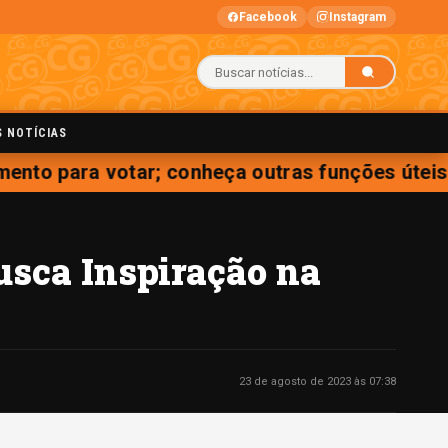
Facebook
Instagram
S NOTÍCIAS
nto para votar; conheça outras funções úteis
usca Inspiração na
23 de agosto de 2023 às 07:38