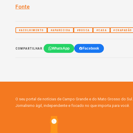
Fonte
#ACOLHIMENTO
#APARECIDA
#BUSCA
#CASA
#CHAPADÃO
WhatsApp
Facebook
COMPARTILHAR:
O seu portal de notícias de Campo Grande e do Mato Grosso do Sul.
Jornalismo ágil, independente e focado no que importa para você.