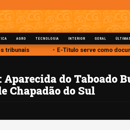
TICA
AGRO
TECNOLOGIA
INTERIOR
GERAL
ÚLTIMA
 tribunais
E-Título serve como docume
: Aparecida do Taboado B
de Chapadão do Sul