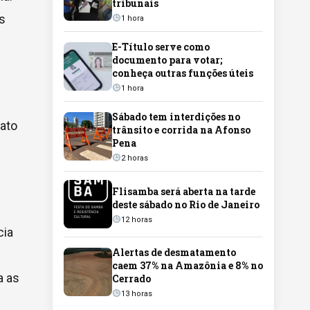
tribunais
s
1 hora
E-Título serve como
documento para votar;
conheça outras funções úteis
1 hora
Sábado tem interdições no
Mato
trânsito e corrida na Afonso
Pena
2 horas
Flisamba será aberta na tarde
deste sábado no Rio de Janeiro
12 horas
cia
Alertas de desmatamento
caem 37% na Amazônia e 8% no
a as
Cerrado
13 horas