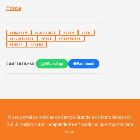
Fonte
#BRASKEM
#CALHEIROS
#CASO
#CVM
#DILIGÊNCIAS
#PEDE
#PETROBRAS
#RENAN
#SOBRE
WhatsApp
Facebook
COMPARTILHAR:
O seu portal de notícias de Campo Grande e do Mato Grosso do
Sul. Jornalismo ágil, independente e focado no que importa para
você.