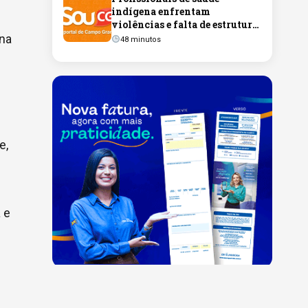
indígena enfrentam
violências e falta de estrutura,
aponta debate
Ana
48 minutos
e,
 e