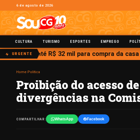
6 de agosto de 2026
CULTURA
TURISMO
ESPORTES
EMPREGO
POLÍ
 auxílio de até R$ 32 mil para compra da casa pr
URGENTE
Home
›
Política
Proibição do acesso de
divergências na Comi
WhatsApp
Facebook
COMPARTILHAR: