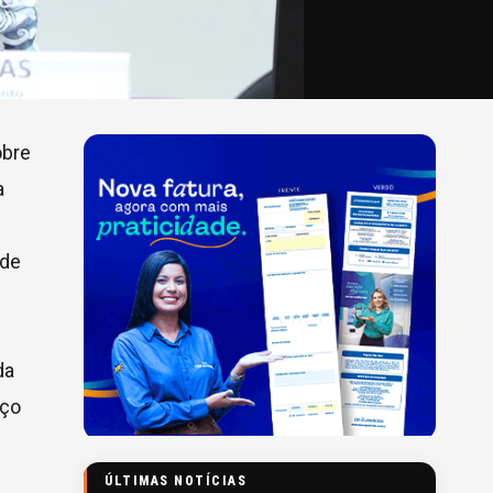
obre
a
 de
da
rço
ÚLTIMAS NOTÍCIAS