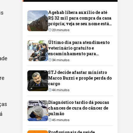
is
Agehab libera auxílio de até
R$ 32 mil para compra da casa
própria; veja se seu nome está
na lista
23 minutos
Último dia para atendimento
veterinário gratuito e
encaminhamento para
dade
castração no Guanandizão será
34 minutos
nesta sexta-feira
STJ decide afastar ministro
re
Marco Buzzi e propõe perda do
cargo
44 minutos
Diagnóstico tardio dá poucas
nças
chances de cura do câncer de
á
pulmão
45 minutos
Profissionais de saúde