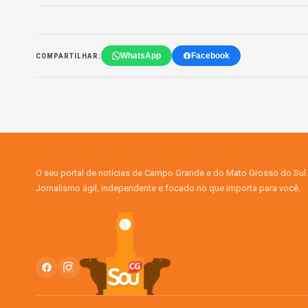
WhatsApp
Facebook
COMPARTILHAR:
O seu portal de notícias de Campo Grande e do Mato Grosso do Sul.
Jornalismo ágil, independente e focado no que importa para você.