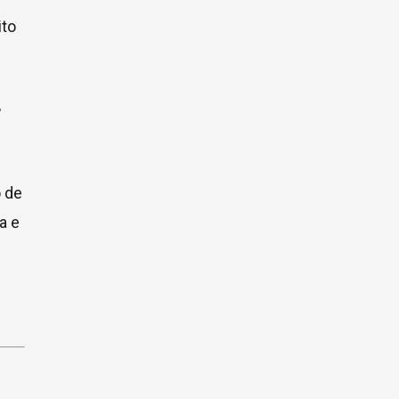
ito
,
o de
a e