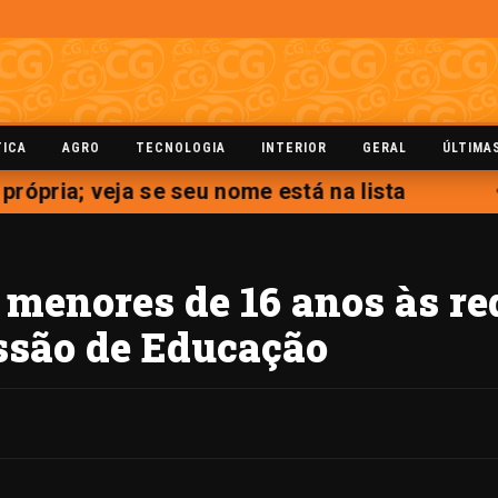
TICA
AGRO
TECNOLOGIA
INTERIOR
GERAL
ÚLTIMA
ópria; veja se seu nome está na lista
 menores de 16 anos às re
ssão de Educação