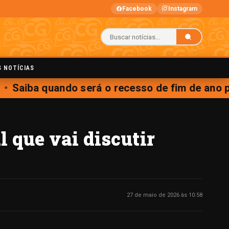
Facebook
Instagram
S NOTÍCIAS
Saiba quando será o recesso de fim de ano par
 que vai discutir
27 de maio de 2026 às 10:58