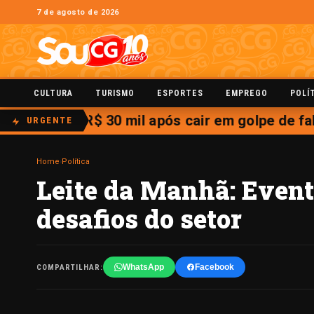
7 de agosto de 2026
CULTURA
TURISMO
ESPORTES
EMPREGO
POLÍ
rde quase R$ 30 mil após cair em golpe de fa
URGENTE
Home
›
Política
Leite da Manhã: Event
desafios do setor
WhatsApp
Facebook
COMPARTILHAR: