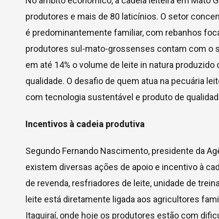
No âmbito econômico, a cadeia leiteira em Mato 
produtores e mais de 80 laticínios. O setor concen
é predominantemente familiar, com rebanhos foca
produtores sul-mato-grossenses contam com o sub
em até 14% o volume de leite in natura produzido 
qualidade. O desafio de quem atua na pecuária lei
com tecnologia sustentável e produto de qualidad
Incentivos à cadeia produtiva
Segundo Fernando Nascimento, presidente da Agên
existem diversas ações de apoio e incentivo à cade
de revenda, resfriadores de leite, unidade de trei
leite está diretamente ligada aos agricultores fa
Itaquiraí, onde hoje os produtores estão com difi