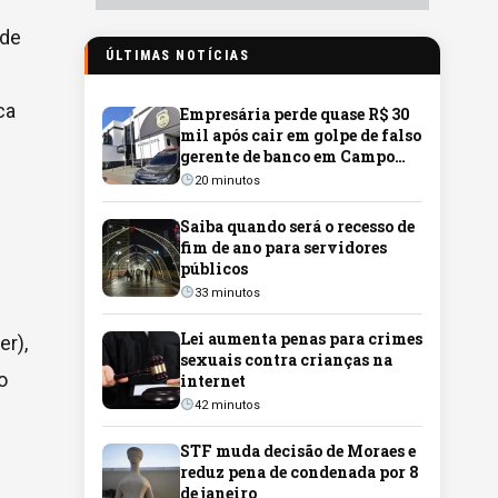
ade
ÚLTIMAS NOTÍCIAS
ca
Empresária perde quase R$ 30
mil após cair em golpe de falso
gerente de banco em Campo
Grande
20 minutos
Saiba quando será o recesso de
fim de ano para servidores
públicos
33 minutos
Lei aumenta penas para crimes
r),
sexuais contra crianças na
o
internet
42 minutos
STF muda decisão de Moraes e
reduz pena de condenada por 8
de janeiro