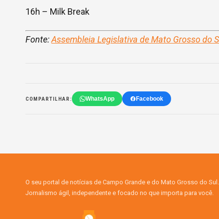
16h – Milk Break
Fonte:
Assembleia Legislativa de Mato Grosso do 
WhatsApp
Facebook
COMPARTILHAR:
O seu portal de notícias de Campo Grande e do Mato Grosso do Sul.
Jornalismo ágil, independente e focado no que importa para você.