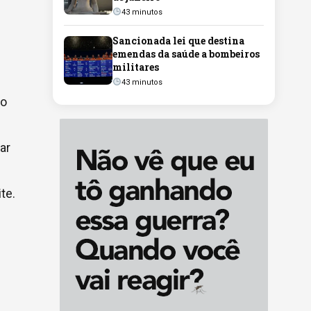
43 minutos
Sancionada lei que destina
emendas da saúde a bombeiros
militares
43 minutos
do
ar
te.