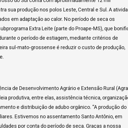
Grosso do Sul conta com aproximadamente 12 mil
tra sua produção nos polos Leste, Central e Sul. A ativid
dos em adaptação ao calor. No período de seca os
programa Extra Leite (parte do Proape-MS), que bonifi
durante o período de estiagem, mediante critérios de
teira sul-mato-grossense é reduzir o custo de produção,
e.
cia de Desenvolvimento Agrário e Extensão Rural (Agrae
ia produtiva, entre elas, assistência técnica, organizaçã
namento e distribuição de adubo orgânico. “A produção do
miliares. Estivemos no assentamento Santo Antônio, em
culdades por conta do período de seca. Graças a nossa