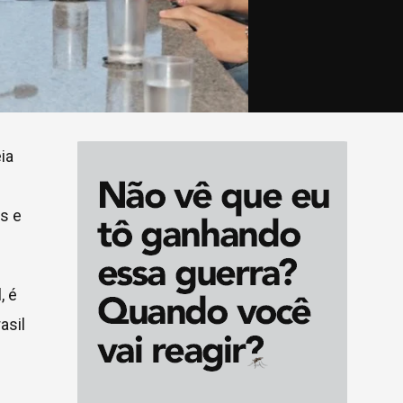
ia
s e
, é
asil