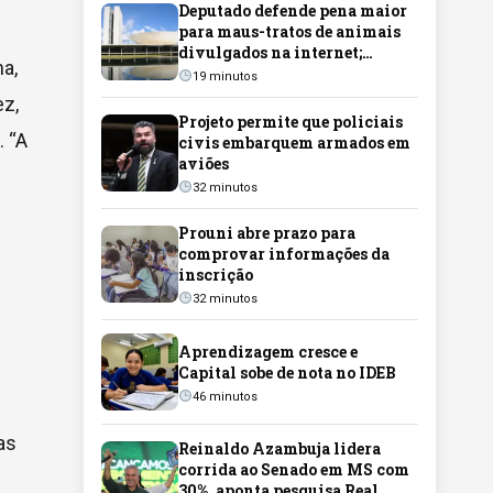
Deputado defende pena maior
para maus-tratos de animais
divulgados na internet;
a,
assista à entrevista
19 minutos
ez,
Projeto permite que policiais
 “A
civis embarquem armados em
aviões
32 minutos
Prouni abre prazo para
comprovar informações da
inscrição
32 minutos
Aprendizagem cresce e
Capital sobe de nota no IDEB
46 minutos
as
Reinaldo Azambuja lidera
corrida ao Senado em MS com
30%, aponta pesquisa Real