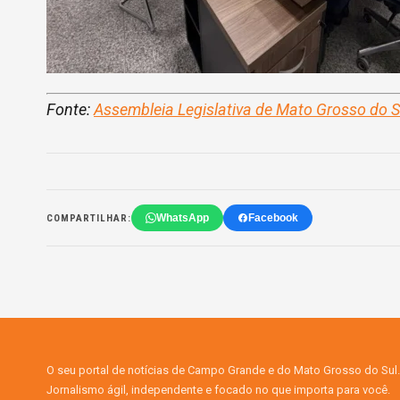
Fonte:
Assembleia Legislativa de Mato Grosso do 
WhatsApp
Facebook
COMPARTILHAR:
O seu portal de notícias de Campo Grande e do Mato Grosso do Sul.
Jornalismo ágil, independente e focado no que importa para você.