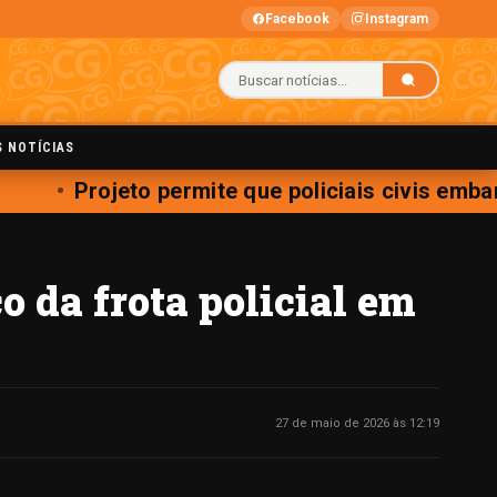
Facebook
Instagram
S NOTÍCIAS
Projeto permite que policiais civis emb
 da frota policial em
27 de maio de 2026 às 12:19