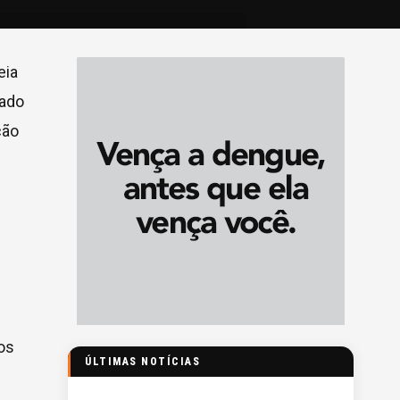
eia
tado
ção
os
ÚLTIMAS NOTÍCIAS