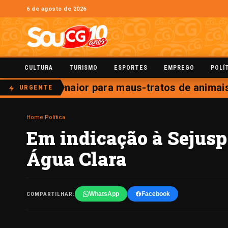
6 de agosto de 2026
CULTURA
TURISMO
ESPORTES
EMPREGO
POLÍ
ende pena maior para maus-tratos de animais di
URGENTE
Home
›
Política
Em indicação à Sejusp,
Água Clara
WhatsApp
Facebook
COMPARTILHAR: