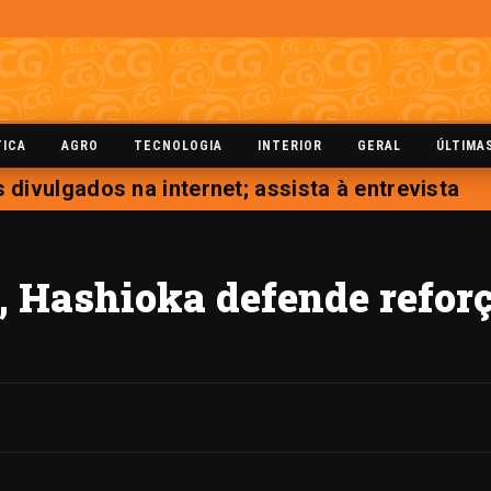
TICA
AGRO
TECNOLOGIA
INTERIOR
GERAL
ÚLTIMA
vulgados na internet; assista à entrevista
 Hashioka defende reforço