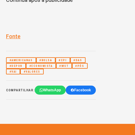
Fonte
#AMERICANAS
#BOLSA
#CPI
#DAS
#DEPOR
#ECONOMISTA
#MST
#PÔS
#VAI
#VALORES
WhatsApp
Facebook
COMPARTILHAR: