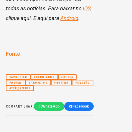
todas as notícias. Para baixar no
IOS
,
clique aqui. E aqui para
Android
.
Fonte
#APRECIAR
#DEPUTADOS
#DESTA
#DEVEM
#PROJETOS
#QUATRO
#SESSÃO
#TERÇAFEIRA
WhatsApp
Facebook
COMPARTILHAR: