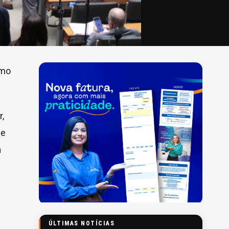
umo
r,
de
a
ÚLTIMAS NOTÍCIAS