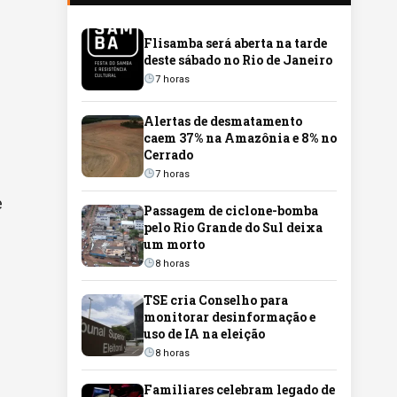
Flisamba será aberta na tarde
deste sábado no Rio de Janeiro
7 horas
Alertas de desmatamento
caem 37% na Amazônia e 8% no
Cerrado
7 horas
e
Passagem de ciclone-bomba
pelo Rio Grande do Sul deixa
um morto
8 horas
TSE cria Conselho para
monitorar desinformação e
uso de IA na eleição
8 horas
Familiares celebram legado de