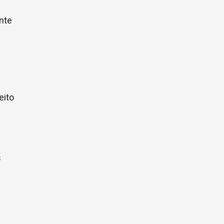
ente
eito
s