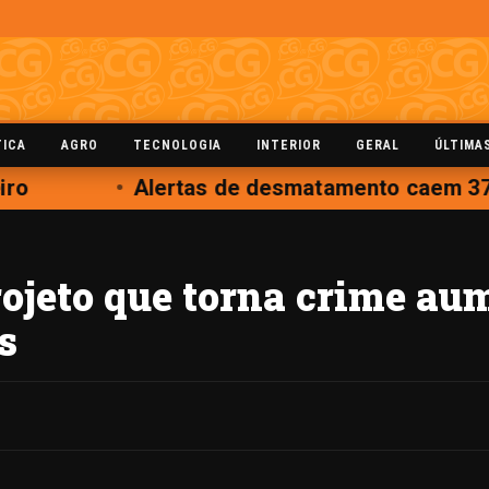
TICA
AGRO
TECNOLOGIA
INTERIOR
GERAL
ÚLTIMA
o
Alertas de desmatamento caem 37% 
jeto que torna crime au
s