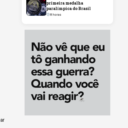
primeira medalha
paralímpica do Brasil
8 horas
.
e
ar