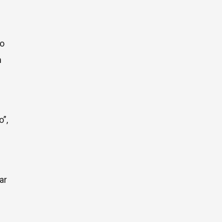
po
m
”,
ar