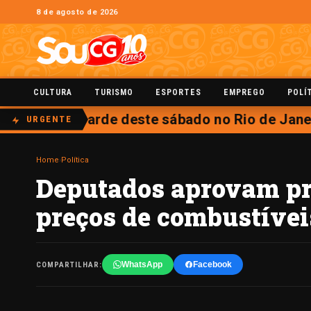
8 de agosto de 2026
CULTURA
TURISMO
ESPORTES
EMPREGO
POLÍ
 aberta na tarde deste sábado no Rio de Janeir
URGENTE
Home
›
Política
Deputados aprovam pro
preços de combustívei
WhatsApp
Facebook
COMPARTILHAR: