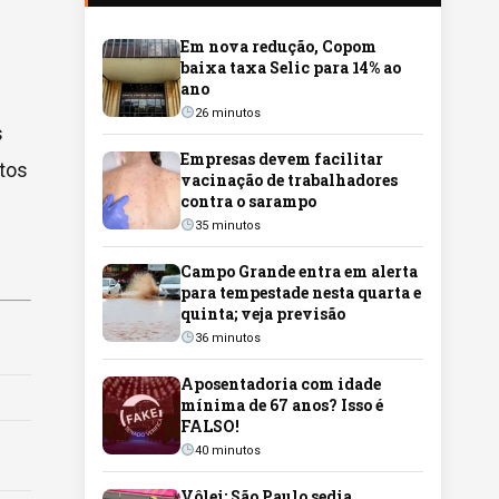
Em nova redução, Copom
baixa taxa Selic para 14% ao
ano
26 minutos
s
Empresas devem facilitar
ntos
vacinação de trabalhadores
contra o sarampo
35 minutos
Campo Grande entra em alerta
para tempestade nesta quarta e
quinta; veja previsão
36 minutos
Aposentadoria com idade
mínima de 67 anos? Isso é
FALSO!
40 minutos
Vôlei: São Paulo sedia