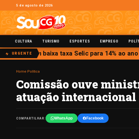
5 de agosto de 2026
CULTURA
TURISMO
ESPORTES
EMPREGO
POLÍ
ução, Copom baixa taxa Selic para 14% ao ano
URGENTE
Home
›
Política
Comissão ouve ministr
atuação internacional 
WhatsApp
Facebook
COMPARTILHAR: