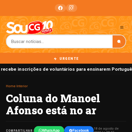
URGENTE
recebe inscrições de voluntários para ensinarem Português
Home
›
Interior
Coluna do Manoel
Afonso está no ar
18 de agosto de
WhatsApp
Facebook
COMPARTILHAR: