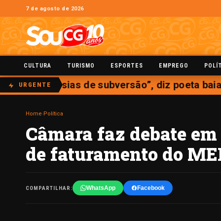
7 de agosto de 2026
CULTURA
TURISMO
ESPORTES
EMPREGO
POLÍ
recitava poesias de subversão”, diz poeta baian
URGENTE
Home
›
Política
Câmara faz debate em 
de faturamento do ME
WhatsApp
Facebook
COMPARTILHAR: