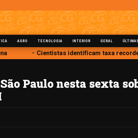
TICA
AGRO
TECNOLOGIA
INTERIOR
GERAL
ÚLTIMA
a
Cientistas identificam taxa record
São Paulo nesta sexta so
I