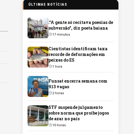
ÚLTIMAS NOTÍCIAS
.“A gente só recitava poesias de
subversão”, diz poeta baiana
17 minutos
Cientistas identificam taxa
recorde de deformações em
peixes do ES
1 hora
Funsat encerra semana com
913 vagas
2 horas
STF suspende julgamento
sobre norma que proíbe jogos
de azar no país
10 horas