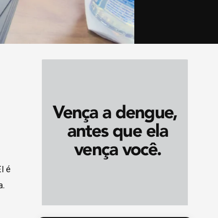
I é
a.