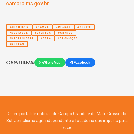
camara.ms.gov.br
#AUDIÊNCIA
#CAMPO
#CLARAS
#DEBATE
#DESTAQUE
#EVENTOS
#GRANDE
#NECESSIDADE
#PARA
#PROMOÇÃO
#REGRAS
WhatsApp
Facebook
COMPARTILHAR:
O seu portal de notícias de Campo Grande e do Mato Grosso do
Sul. Jornalismo ágil, independente e focado no que importa para
você.