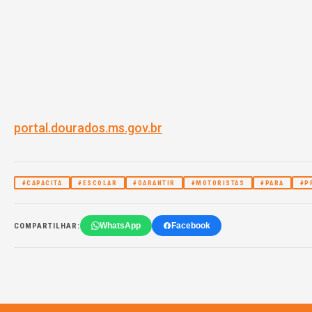
portal.dourados.ms.gov.br
#CAPACITA
#ESCOLAR
#GARANTIR
#MOTORISTAS
#PARA
#P
WhatsApp
Facebook
COMPARTILHAR: