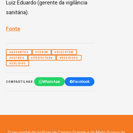
Luiz Eduardo (gerente da vigilância
sanitária).
Fonte
#ASSUNTOS
#COXIM
#DISCUTEM
#OUTROS
#PREFEITURA
#RESÍDUOS
#SÓLIDOS
WhatsApp
Facebook
COMPARTILHAR:
O seu portal de notícias de Campo Grande e do Mato Grosso do