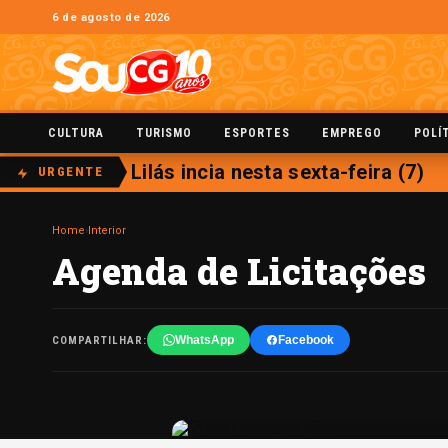
6 de agosto de 2026
CULTURA
TURISMO
ESPORTES
EMPREGO
POLÍ
do Agosto Lilás incia nesta sexta-feira (7)
URGENTE
Home
›
Interior
Agenda de Licitações
WhatsApp
Facebook
COMPARTILHAR: