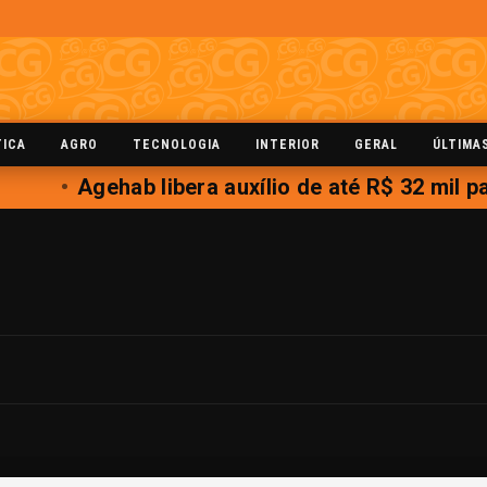
TICA
AGRO
TECNOLOGIA
INTERIOR
GERAL
ÚLTIMA
Agehab libera auxílio de até R$ 32 mil p