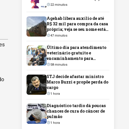
22 minutos
Agehab libera auxílio de até
R$ 32 mil para compra da casa
própria; veja se seu nome está
na lista
47 minutos
ões
Último dia para atendimento
veterinário gratuito e
encaminhamento para
castração no Guanandizão será
58 minutos
nesta sexta-feira
STJ decide afastar ministro
do
Marco Buzzi e propõe perda do
cargo
1 hora
Diagnóstico tardio dá poucas
chances de cura do câncer de
pulmão
1 hora