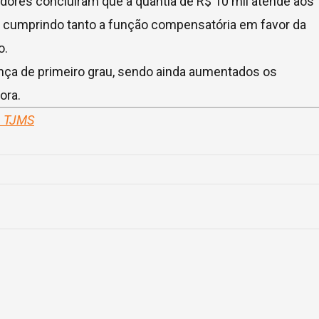
adores concluíram que a quantia de R$ 10 mil atende aos
de, cumprindo tanto a função compensatória em favor da
o.
ença de primeiro grau, sendo ainda aumentados os
ora.
– TJMS