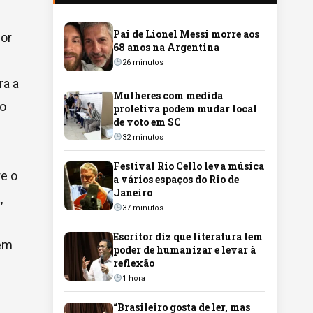
Pai de Lionel Messi morre aos
lor
68 anos na Argentina
26 minutos
ra a
Mulheres com medida
ão
protetiva podem mudar local
de voto em SC
32 minutos
Festival Rio Cello leva música
re o
a vários espaços do Rio de
Janeiro
,
37 minutos
Escritor diz que literatura tem
 em
poder de humanizar e levar à
reflexão
1 hora
“Brasileiro gosta de ler, mas