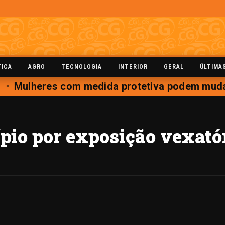
TICA
AGRO
TECNOLOGIA
INTERIOR
GERAL
ÚLTIMA
Mulheres com medida protetiva podem mudar 
io por exposição vexatór