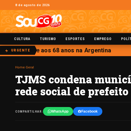
8 de agosto de 2026
CULTURA
TURISMO
ESPORTES
EMPREGO
POLÍ
l Messi morre aos 68 anos na Argentina
URGENTE
Home
›
Geral
TJMS condena municíp
rede social de prefeito
WhatsApp
Facebook
COMPARTILHAR: