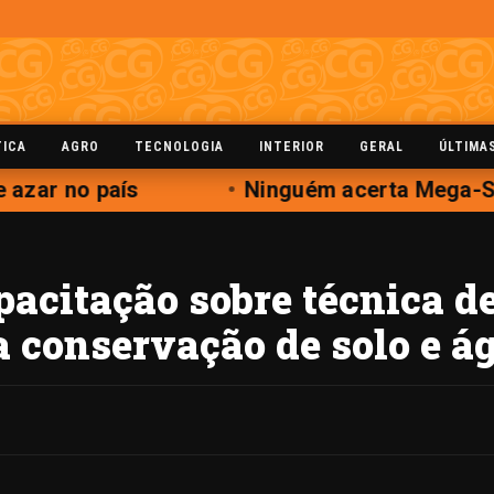
TICA
AGRO
TECNOLOGIA
INTERIOR
GERAL
ÚLTIMA
azar no país
Ninguém acerta Mega-Se
acitação sobre técnica d
a conservação de solo e á