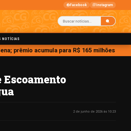
Facebook
Instagram
S NOTÍCIAS
na; prêmio acumula para R$ 165 milhões
e Escoamento
gua
2 de junho de 2026 às 10:23