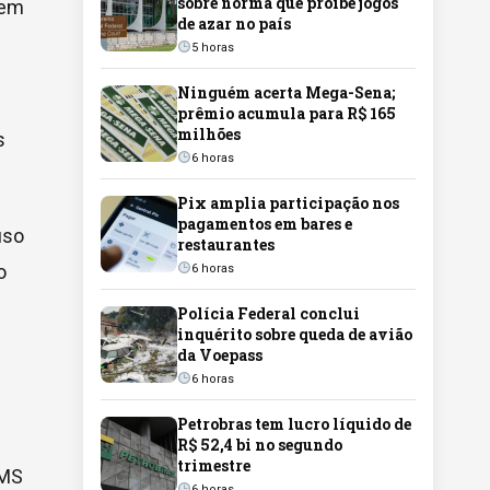
sobre norma que proíbe jogos
vem
de azar no país
5 horas
Ninguém acerta Mega-Sena;
prêmio acumula para R$ 165
milhões
s
6 horas
Pix amplia participação nos
pagamentos em bares e
uso
restaurantes
o
6 horas
Polícia Federal conclui
inquérito sobre queda de avião
da Voepass
6 horas
Petrobras tem lucro líquido de
R$ 52,4 bi no segundo
trimestre
/MS
6 horas