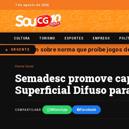
7 de agosto de 2026
CULTURA
TURISMO
ESPORTES
EMPREGO
POLÍ
e julgamento sobre norma que proíbe jogos de 
URGENTE
Home
›
Geral
Semadesc promove cap
Superficial Difuso par
WhatsApp
Facebook
COMPARTILHAR: