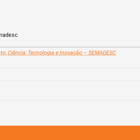
emadesc
nto, Ciência, Tecnologia e Inovação – SEMADESC