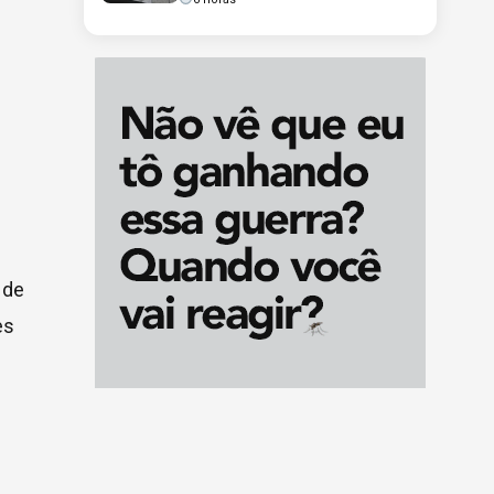
 de
es