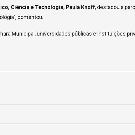
co, Ciência e Tecnologia, Paula Knoff
, destacou a par
ologia”, comentou.
ra Municipal, universidades públicas e instituições pri