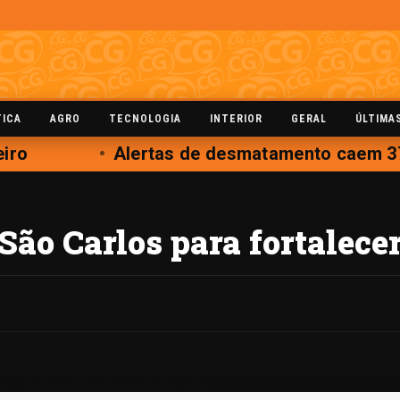
TICA
AGRO
TECNOLOGIA
INTERIOR
GERAL
ÚLTIMA
iro
Alertas de desmatamento caem 37
ão Carlos para fortalecer