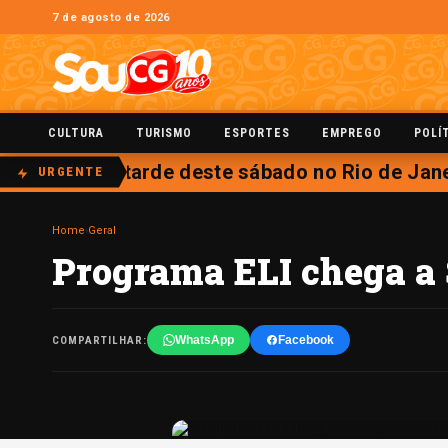
7 de agosto de 2026
CULTURA
TURISMO
ESPORTES
EMPREGO
POLÍ
rá aberta na tarde deste sábado no Rio de Jane
URGENTE
Home
›
Geral
Programa ELI chega a S
WhatsApp
Facebook
COMPARTILHAR: