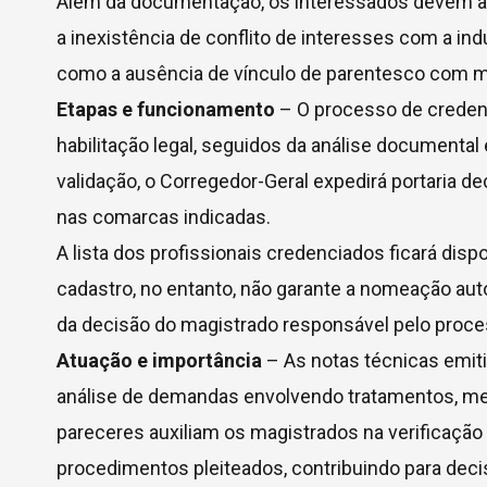
Além da documentação, os interessados devem ap
a inexistência de conflito de interesses com a in
como a ausência de vínculo de parentesco com ma
Etapas e funcionamento
– O processo de creden
habilitação legal, seguidos da análise documental
validação, o Corregedor-Geral expedirá portaria de
nas comarcas indicadas.
A lista dos profissionais credenciados ficará disp
cadastro, no entanto, não garante a nomeação au
da decisão do magistrado responsável pelo proce
Atuação e importância
– As notas técnicas emit
análise de demandas envolvendo tratamentos, m
pareceres auxiliam os magistrados na verificaçã
procedimentos pleiteados, contribuindo para de