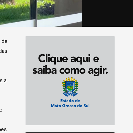
l de
das
s a
e
ões