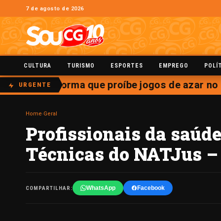
7 de agosto de 2026
CULTURA
TURISMO
ESPORTES
EMPREGO
POLÍ
to sobre norma que proíbe jogos de azar no p
URGENTE
Home
›
Geral
Profissionais da saúd
Técnicas do NATJus –
WhatsApp
Facebook
COMPARTILHAR: