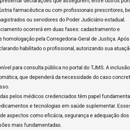
resentar declarações que assegurem, entre outros pon
dústria farmacêutica ou com profissionais prescritores, 
gistrados ou servidores do Poder Judiciário estadual.
ciamento ocorrerá em duas fases: cadastramento e
 e homologação pela Corregedoria-Geral de Justiça. Após
clarando habilitado o profissional, autorizando sua atuaç
onível para consulta pública no portal do TJMS. A inclusão
tomática, que dependerá da necessidade do caso concret
sso.
idas pelos médicos credenciados têm papel fundamenta
edicamentos e tecnologias em saúde suplementar. Esse
o de aspectos como eficácia, segurança e adequação dos
cisões mais fundamentadas.