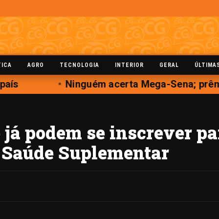
TICA
AGRO
TECNOLOGIA
INTERIOR
GERAL
ÚLTIMA
aís
Ninguém acerta Mega-Sena; prêmio
e já podem se inscrever p
 Saúde Suplementar