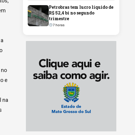
tos,
Petrobras tem lucro líquido de
bem
R$ 52,4 bi no segundo
trimestre
7 horas
 a
ão
 no
o e
l na
s