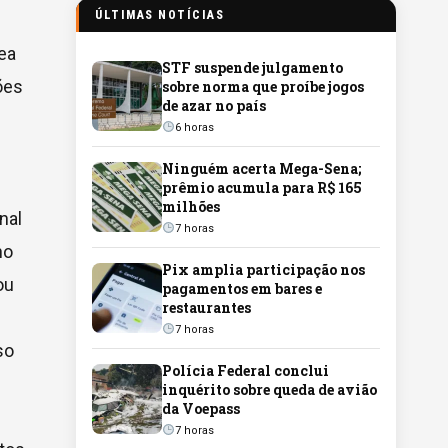
ÚLTIMAS NOTÍCIAS
ea
STF suspende julgamento
ões
sobre norma que proíbe jogos
de azar no país
6 horas
Ninguém acerta Mega-Sena;
prêmio acumula para R$ 165
milhões
nal
7 horas
ho
Pix amplia participação nos
ou
pagamentos em bares e
restaurantes
7 horas
so
Polícia Federal conclui
inquérito sobre queda de avião
da Voepass
7 horas