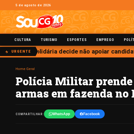
5 de agosto de 2026
CULTURA
TURISMO
ESPORTES
EMPREGO
POLÍ
enovação Solidária decide não apoiar candidat
URGENTE
Home
›
Geral
Polícia Militar prend
armas em fazenda no 
WhatsApp
Facebook
COMPARTILHAR: