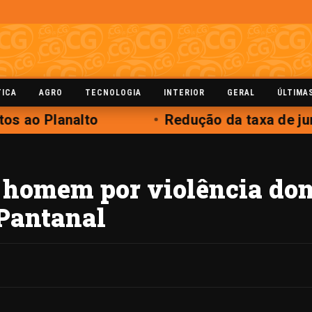
TICA
AGRO
TECNOLOGIA
INTERIOR
GERAL
ÚLTIMA
os ao Planalto
Redução da taxa de juro
e homem por violência do
Pantanal