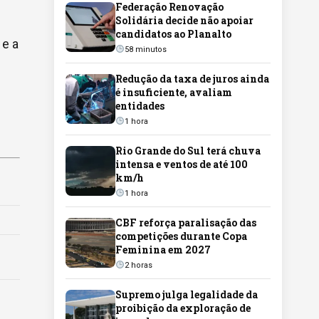
Federação Renovação
Solidária decide não apoiar
candidatos ao Planalto
 e a
58 minutos
Redução da taxa de juros ainda
é insuficiente, avaliam
entidades
1 hora
Rio Grande do Sul terá chuva
intensa e ventos de até 100
km/h
1 hora
CBF reforça paralisação das
competições durante Copa
Feminina em 2027
2 horas
Supremo julga legalidade da
proibição da exploração de