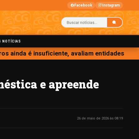
Facebook
Instagram
S NOTÍCIAS
s ainda é insuficiente, avaliam entidades
méstica e apreende
26 de maio de 2026 às 08:19