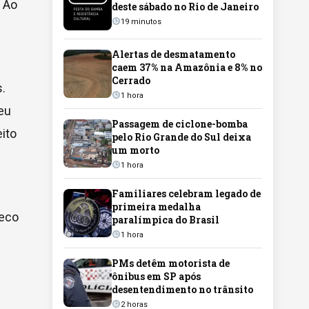
. Ao
deste sábado no Rio de Janeiro
19 minutos
e
Alertas de desmatamento
caem 37% na Amazônia e 8% no
Cerrado
s.
1 hora
eu
Passagem de ciclone-bomba
eito
pelo Rio Grande do Sul deixa
um morto
1 hora
Familiares celebram legado de
primeira medalha
seco
paralímpica do Brasil
1 hora
PMs detêm motorista de
ônibus em SP após
desentendimento no trânsito
2 horas