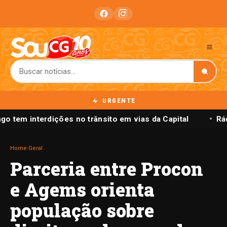
URGENTE
o tem interdições no trânsito em vias da Capital
Rád
Home
›
Geral
Parceria entre Procon
e Agems orienta
população sobre