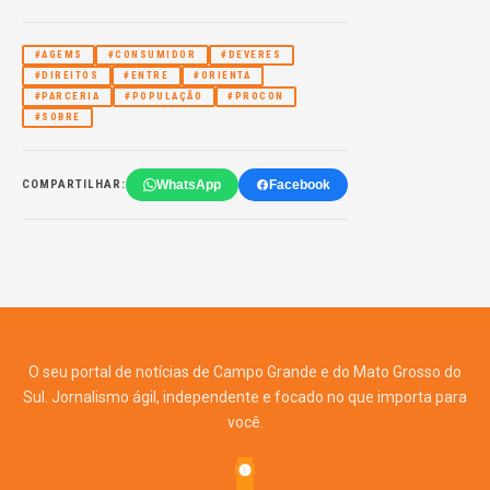
#AGEMS
#CONSUMIDOR
#DEVERES
#DIREITOS
#ENTRE
#ORIENTA
#PARCERIA
#POPULAÇÃO
#PROCON
#SOBRE
WhatsApp
Facebook
COMPARTILHAR:
O seu portal de notícias de Campo Grande e do Mato Grosso do
Sul. Jornalismo ágil, independente e focado no que importa para
você.